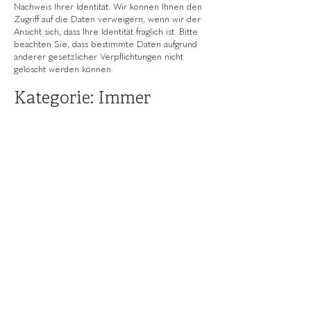
Nachweis Ihrer Identität. Wir können Ihnen den
Zugriff auf die Daten verweigern, wenn wir der
Ansicht sich, dass Ihre Identität fraglich ist. Bitte
beachten Sie, dass bestimmte Daten aufgrund
anderer gesetzlicher Verpflichtungen nicht
gelöscht werden können.
Kategorie: Immer
Wir verwenden Ihre personenbezogenen
Daten nur für die in der Datenschutzrichtlinie
festgelegten Zwecke und nur, wenn wir davon
überzeugt sind, dass:
die Verwendung Ihrer personenbezogenen
Daten erforderlich ist, um einen Vertrag zu
erfüllen oder zu schließen (z. B. um Ihnen die
Dienste selbst oder Kundenbetreuung bzw.
technischen Support bereitzustellen);
die Verwendung Ihrer personenbezogenen
Daten notwendig ist, um entsprechenden
rechtlichen oder behördlichen Verpflichtungen
nachzukommen, oder
die Verwendung Ihrer personenbezogenen
Daten notwendig ist, um unsere berechtigten